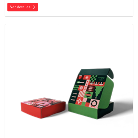
Ver detalles
Ver detalles Cajas plegadizas armables con solapa