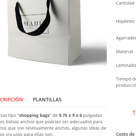
Cantidad
Hojaletes
Agarrade
Material
Laminado
Tiempo d
producci
CRIPCIÓN
PLANTILLAS
T
sas tipo "
shopping bags
" de
9.75 x 9 x 6
pulgadas
os bolsos anchos que podrían ser adecuados para
tos que son relativamente anchos, algunas ideas de
Costo de
os y/o usos para ellas son: