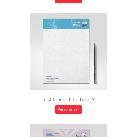
best-friends-letterhead-3
Perzonalizar