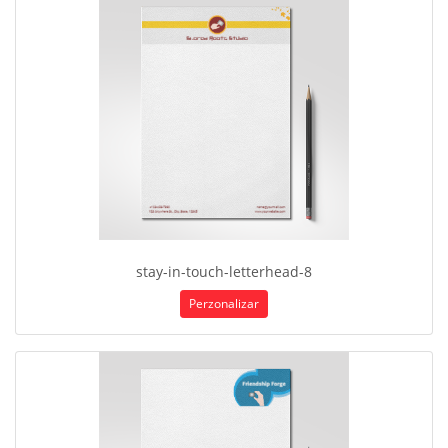
stay-in-touch-letterhead-8
Perzonalizar