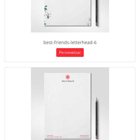
best-friends-letterhead-6
Perzonalizar